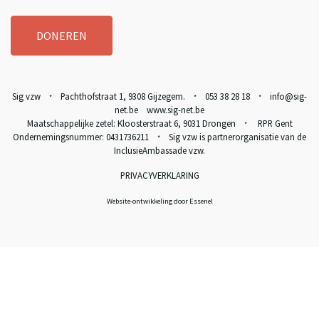
DONEREN
Sig vzw
Pachthofstraat 1, 9308 Gijzegem.
053 38 28 18
info@sig-
*
*
*
net.be www.sig-net.be
Maatschappelijke zetel: Kloosterstraat 6, 9031 Drongen
RPR Gent
*
Ondernemingsnummer: 0431736211
Sig vzw is partnerorganisatie van de
*
InclusieAmbassade vzw
.
PRIVACYVERKLARING
Website-ontwikkeling door Essenel