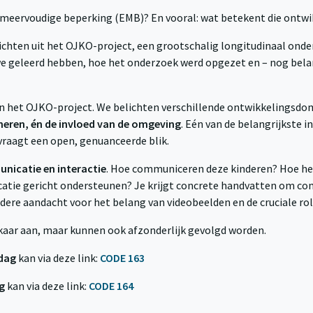
meervoudige beperking (EMB)? En vooral: wat betekent die ontwik
ichten uit het OJKO-project, een grootschalig longitudinaal onde
 geleerd hebben, hoe het onderzoek werd opgezet en – nog belang
k in het OJKO-project. We belichten verschillende ontwikkelingsd
neren, én de invloed van de omgeving
. Eén van de belangrijkste 
 vraagt een open, genuanceerde blik.
nicatie en interactie
. Hoe communiceren deze kinderen? Hoe her
catie gericht ondersteunen? Je krijgt concrete handvatten om co
ere aandacht voor het belang van videobeelden en de cruciale rol 
lkaar aan, maar kunnen ook afzonderlijk gevolgd worden.
dag
kan via deze link:
CODE 163
g
kan via deze link:
CODE 164