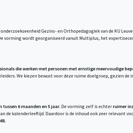
e onderzoekseenheid Gezins- en Orthopedagogiek van de KU Leuven
De vorming wordt georganiseerd vanuit Multiplus, het expertis
ssionals die werken met personen met ernstige meervoudige bep
eiders. We kiezen bewust voor deze ruime doelgroep, gezien de in
n tussen 6 maanden en 5 jaar.
De vorming zelf is echter
ruimer in
dan de kalenderleeftijd. Daardoor is de inhoud ook zeer relevant v
MB.