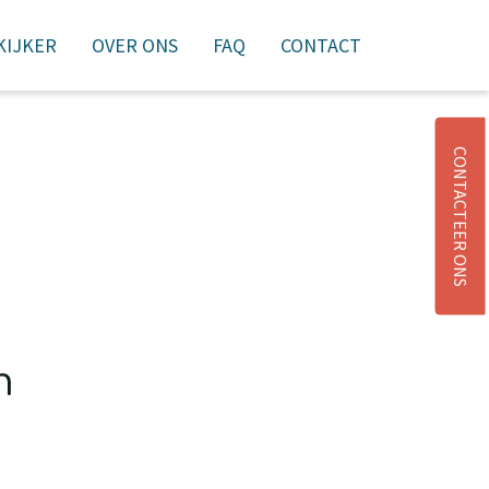
 KIJKER
OVER ONS
FAQ
CONTACT
NIEUWSBRIEF
AANMELDEN
WINKELMAND
CONTACTEER ONS
n