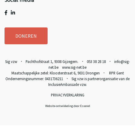
Social media
DONEREN
Sig vzw
Pachthofstraat 1, 9308 Gijzegem.
053 38 28 18
info@sig-
*
*
*
net.be www.sig-net.be
Maatschappelijke zetel: Kloosterstraat 6, 9031 Drongen
RPR Gent
*
Ondernemingsnummer: 0431736211
Sig vzw is partnerorganisatie van de
*
InclusieAmbassade vzw
.
PRIVACYVERKLARING
Website-ontwikkeling door Essenel