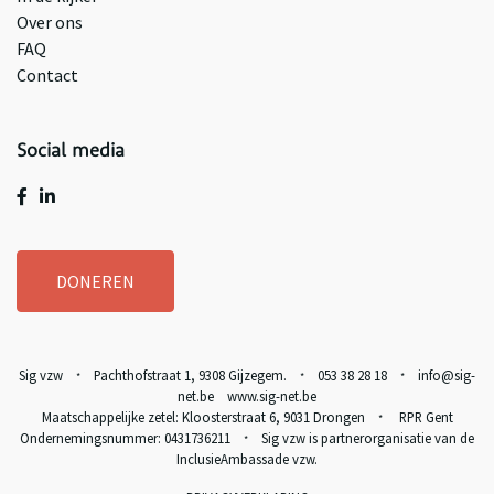
Over ons
FAQ
Contact
Social media
DONEREN
Sig vzw
Pachthofstraat 1, 9308 Gijzegem.
053 38 28 18
info@sig-
*
*
*
net.be www.sig-net.be
Maatschappelijke zetel: Kloosterstraat 6, 9031 Drongen
RPR Gent
*
Ondernemingsnummer: 0431736211
Sig vzw is partnerorganisatie van de
*
InclusieAmbassade vzw
.