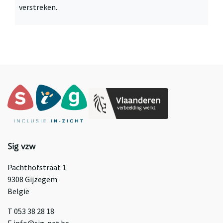
verstreken.
Sig vzw
Pachthofstraat 1
9308 Gijzegem
België
T 053 38 28 18
E info@sig-net.be