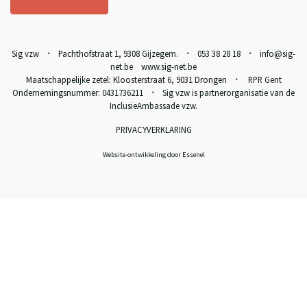
Sig vzw
Pachthofstraat 1, 9308 Gijzegem.
053 38 28 18
info@sig-
*
*
*
net.be www.sig-net.be
Maatschappelijke zetel: Kloosterstraat 6, 9031 Drongen
RPR Gent
*
Ondernemingsnummer: 0431736211
Sig vzw is partnerorganisatie van de
*
InclusieAmbassade vzw
.
PRIVACYVERKLARING
Website-ontwikkeling door Essenel