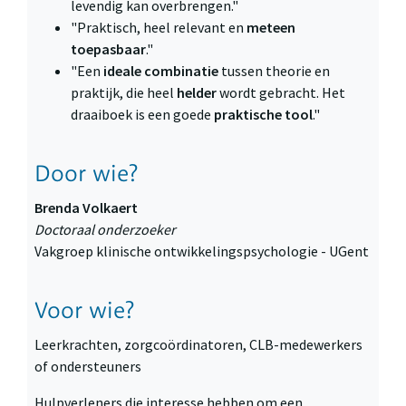
levendig kan overbrengen."
"Praktisch, heel relevant en
meteen
toepasbaar
."
"Een
ideale combinatie
tussen theorie en
praktijk, die heel
helder
wordt gebracht. Het
draaiboek is een goede
praktische tool
."
Door wie?
Brenda Volkaert
Doctoraal onderzoeker
Vakgroep klinische ontwikkelingspsychologie - UGent
Voor wie?
Leerkrachten, zorgcoördinatoren, CLB-medewerkers
of ondersteuners
Hulpverleners die interesse hebben om een