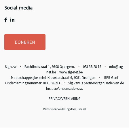
Social media
DONEREN
Sig vzw
Pachthofstraat 1, 9308 Gijzegem.
053 38 28 18
info@sig-
*
*
*
net.be www.sig-net.be
Maatschappelijke zetel: Kloosterstraat 6, 9031 Drongen
RPR Gent
*
Ondernemingsnummer: 0431736211
Sig vzw is partnerorganisatie van de
*
InclusieAmbassade vzw
.
PRIVACYVERKLARING
Website-ontwikkeling door Essenel