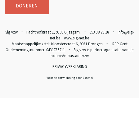
DONEREN
Sig vzw
Pachthofstraat 1, 9308 Gijzegem.
053 38 28 18
info@sig-
*
*
*
net.be www.sig-net.be
Maatschappelijke zetel: Kloosterstraat 6, 9031 Drongen
RPR Gent
*
Ondernemingsnummer: 0431736211
Sig vzw is partnerorganisatie van de
*
InclusieAmbassade vzw
.
PRIVACYVERKLARING
Website-ontwikkeling door Essenel