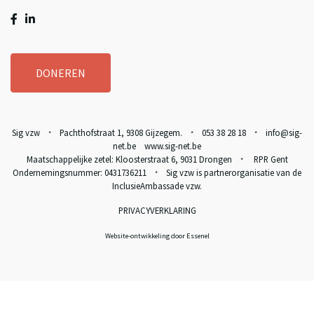
DONEREN
Sig vzw
Pachthofstraat 1, 9308 Gijzegem.
053 38 28 18
info@sig-
*
*
*
net.be www.sig-net.be
Maatschappelijke zetel: Kloosterstraat 6, 9031 Drongen
RPR Gent
*
Ondernemingsnummer: 0431736211
Sig vzw is partnerorganisatie van de
*
InclusieAmbassade vzw
.
PRIVACYVERKLARING
Website-ontwikkeling door Essenel