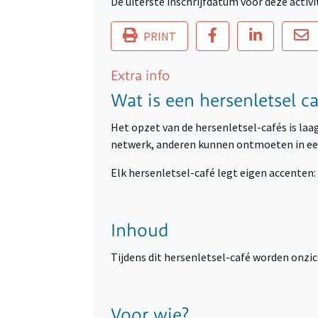
De uiterste inschrijfdatum voor deze activit
PRINT
Extra info
Wat is een hersenletsel ca
Het opzet van de hersenletsel-cafés is la
netwerk, anderen kunnen ontmoeten in een
Elk hersenletsel-café legt eigen accenten:
Inhoud
Tijdens dit hersenletsel-café worden onzi
Voor wie?