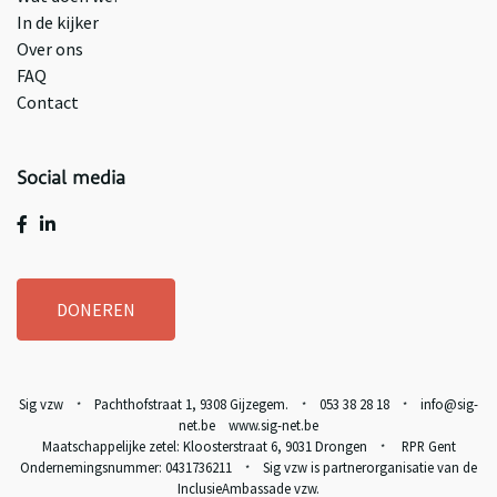
In de kijker
Over ons
FAQ
Contact
Social media
DONEREN
Sig vzw
Pachthofstraat 1, 9308 Gijzegem.
053 38 28 18
info@sig-
*
*
*
net.be www.sig-net.be
Maatschappelijke zetel: Kloosterstraat 6, 9031 Drongen
RPR Gent
*
Ondernemingsnummer: 0431736211
Sig vzw is partnerorganisatie van de
*
InclusieAmbassade vzw
.