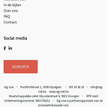
In de kijker
Over ons
FAQ
Contact
Social media
DONEREN
Sig vzw
Pachthofstraat 1, 9308 Gijzegem.
053 38 28 18
info@sig-
*
*
*
net.be www.sig-net.be
Maatschappelijke zetel: Kloosterstraat 6, 9031 Drongen
RPR Gent
*
Ondernemingsnummer: 0431736211
Sig vzw is partnerorganisatie van de
*
InclusieAmbassade vzw
.