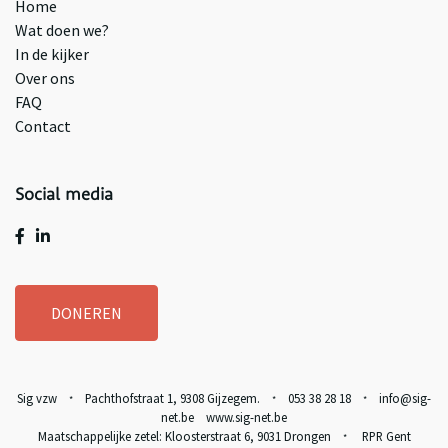
Home
Wat doen we?
In de kijker
Over ons
FAQ
Contact
Social media
DONEREN
Sig vzw
Pachthofstraat 1, 9308 Gijzegem.
053 38 28 18
info@sig-
*
*
*
net.be www.sig-net.be
Maatschappelijke zetel: Kloosterstraat 6, 9031 Drongen
RPR Gent
*