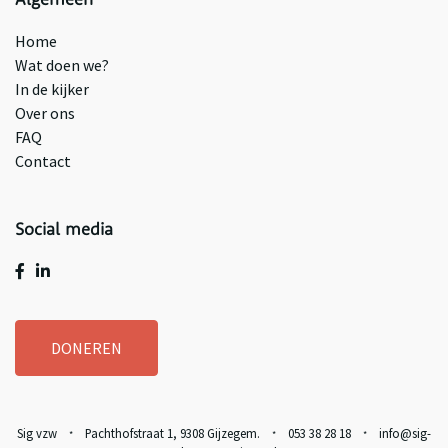
Algemeen
Home
Wat doen we?
In de kijker
Over ons
FAQ
Contact
Social media
DONEREN
Sig vzw
Pachthofstraat 1, 9308 Gijzegem.
053 38 28 18
info@sig-
*
*
*