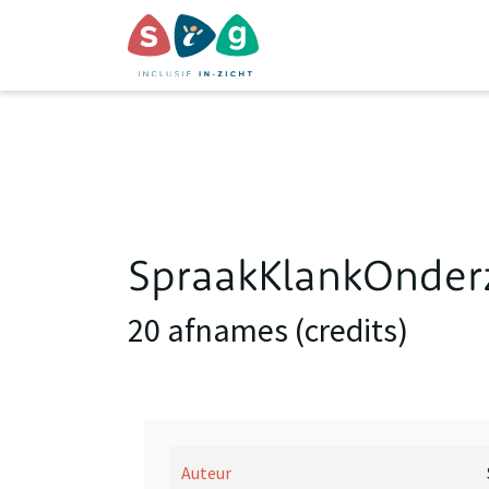
SpraakKlankOnderz
20 afnames (credits)
Auteur