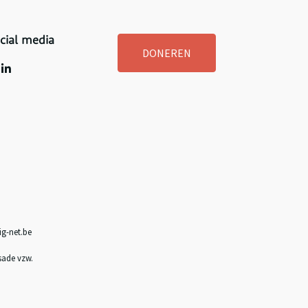
cial media
DONEREN
g-net.be
sade vzw
.