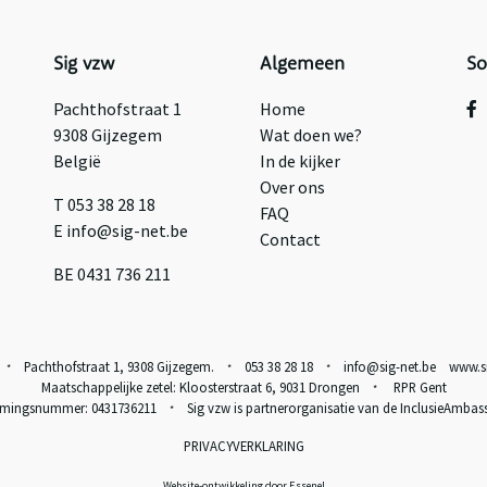
Sig vzw
Algemeen
So
Pachthofstraat 1
Home
9308 Gijzegem
Wat doen we?
België
In de kijker
Over ons
T 053 38 28 18
FAQ
E info@sig-net.be
Contact
BE 0431 736 211
w
Pachthofstraat 1, 9308 Gijzegem.
053 38 28 18
info@sig-net.be www.si
*
*
*
Maatschappelijke zetel: Kloosterstraat 6, 9031 Drongen
RPR Gent
*
mingsnummer: 0431736211
Sig vzw is partnerorganisatie van de
InclusieAmbas
*
PRIVACYVERKLARING
Website-ontwikkeling door Essenel