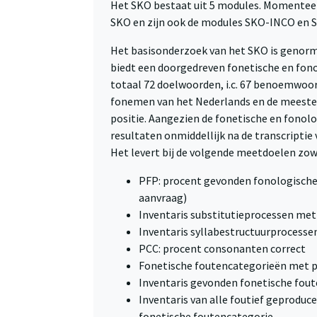
Het SKO bestaat uit 5 modules. Momenteel 
SKO en zijn ook de modules SKO-INCO en S
Het basisonderzoek van het SKO is genorme
biedt een doorgedreven fonetische en fono
totaal 72 doelwoorden, i.c. 67 benoemwoo
fonemen van het Nederlands en de meeste c
positie. Aangezien de fonetische en fonolo
resultaten onmiddellijk na de transcriptie
Het levert bij de volgende meetdoelen zo
PFP: procent gevonden fonologische 
aanvraag)
Inventaris substitutieprocessen me
Inventaris syllabestructuurprocess
PCC: procent consonanten correct
Fonetische foutencategorieën met 
Inventaris gevonden fonetische fou
Inventaris van alle foutief geprodu
fonetische foutencategorie