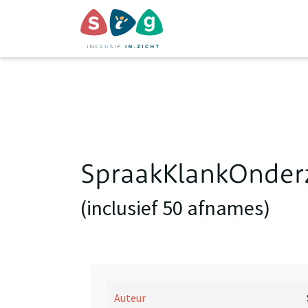
SpraakKlankOnderz
(inclusief 50 afnames)
Auteur