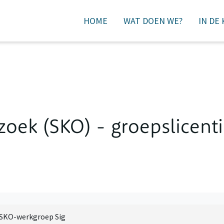
HOME
WAT DOEN WE?
IN DE
DONEREN
oek (SKO) - groepslicent
SKO-werkgroep Sig