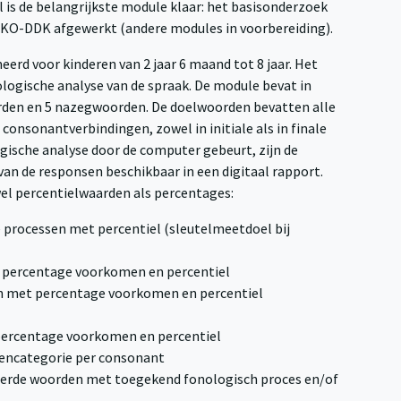
is de belangrijkste module klaar: het basisonderzoek
KO-DDK afgewerkt (andere modules in voorbereiding).
erd voor kinderen van 2 jaar 6 maand tot 8 jaar. Het
logische analyse van de spraak. De module bevat in
rden en 5 nazegwoorden. De doelwoorden bevatten alle
onsonantverbindingen, zowel in initiale als in finale
gische analyse door de computer gebeurt, zijn de
 van de responsen beschikbaar in een digitaal rapport.
wel percentielwaarden als percentages:
processen met percentiel (sleutelmeetdoel bij
t percentage voorkomen en percentiel
en met percentage voorkomen en percentiel
percentage voorkomen en percentiel
tencategorie per consonant
ceerde woorden met toegekend fonologisch proces en/of