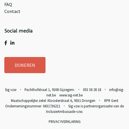
FAQ
Contact
Social media
DONEREN
Sig vzw
Pachthofstraat 1, 9308 Gijzegem.
053 38 28 18
info@sig-
*
*
*
net.be www.sig-net.be
Maatschappelijke zetel: Kloosterstraat 6, 9031 Drongen
RPR Gent
*
Ondernemingsnummer: 0431736211
Sig vzw is partnerorganisatie van de
*
InclusieAmbassade vzw
.
PRIVACYVERKLARING