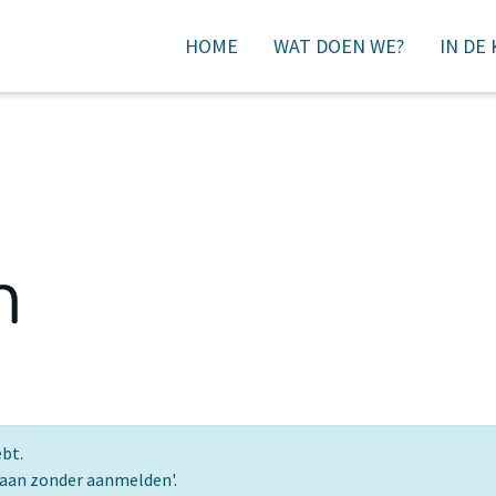
HOME
WAT DOEN WE?
IN DE
DONEREN
n
ebt.
gaan zonder aanmelden'.