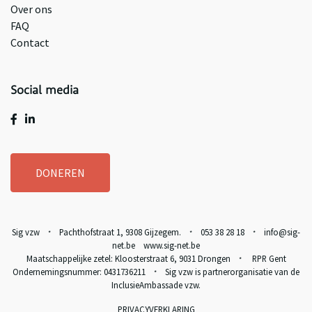
Over ons
FAQ
Contact
Social media
DONEREN
Sig vzw
Pachthofstraat 1, 9308 Gijzegem.
053 38 28 18
info@sig-
*
*
*
net.be www.sig-net.be
Maatschappelijke zetel: Kloosterstraat 6, 9031 Drongen
RPR Gent
*
Ondernemingsnummer: 0431736211
Sig vzw is partnerorganisatie van de
*
InclusieAmbassade vzw
.
PRIVACYVERKLARING