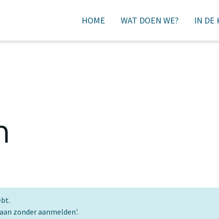
HOME
WAT DOEN WE?
IN DE
DONEREN
n
ebt.
gaan zonder aanmelden'.