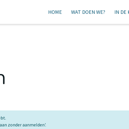
HOME
WAT DOEN WE?
IN DE
DONEREN
n
ebt.
gaan zonder aanmelden'.