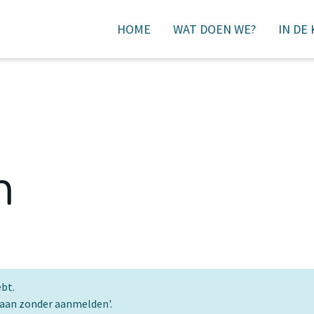
HOME
WAT DOEN WE?
IN DE
DONEREN
n
ebt.
gaan zonder aanmelden'.